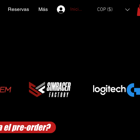
Reservas
Más
Iniciar sesión
COP ($)
 el pre-order?