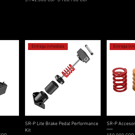
Entrega inmediata
Entrega inm
Vista rápida
SR-P Lite Brake Pedal Performance
SR-P Accesor
Kit