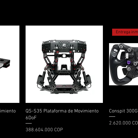
Entrega inm
Vista rápida
imiento
QS-S35 Plataforma de Movimiento
Conspit 300G
6DoF
Precio
2.620.000 C
Precio
388.604.000 COP