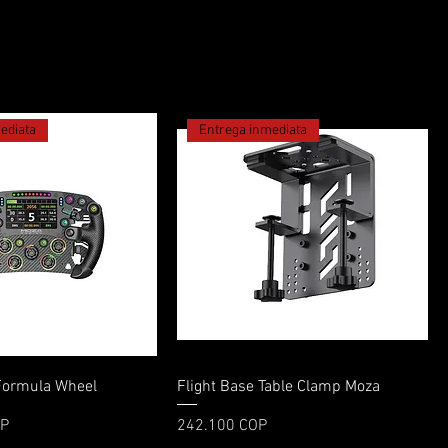
ediata
Entrega inmediata
Vista rápida
Vista rápida
ormula Wheel
Flight Base Table Clamp Moza
Precio
OP
242.100 COP