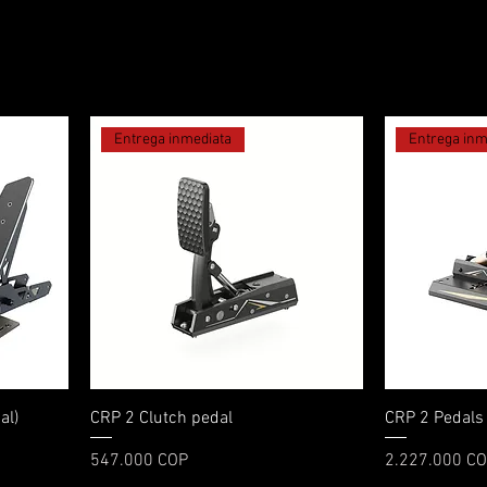
Entrega inmediata
Entrega inm
Vista rápida
al)
CRP 2 Clutch pedal
CRP 2 Pedals 
Precio
Precio
547.000 COP
2.227.000 C