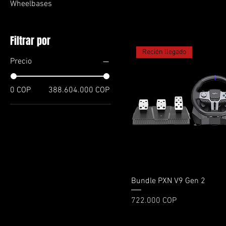
Wheelbases
Filtrar por
Recién llegado
Precio
0 COP
388.604.000 COP
Vista rápida
Bundle PXN V9 Gen 2
Precio
722.000 COP