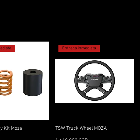
ediata
Entrega inmediata
Vista rápida
Vista rápida
y Kit Moza
TSW Truck Wheel MOZA