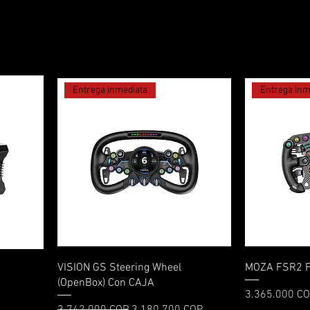
Entrega inmediata
Entrega inm
Vista rápida
VISION GS Steering Wheel
MOZA FSR2 F
(OpenBox) Con CAJA
Precio
3.365.000 C
Precio
Precio de oferta
3.742.000 COP
3.180.700 COP