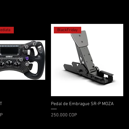
ediata
BlackFriday
Vista rápida
Vista rápida
T
Pedal de Embrague SR-P MOZA
Precio
OP
250.000 COP