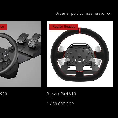
Ordenar por:
Lo más nuevo
ado
Recién llegado
Vista rápida
Vista rápida
V900
Bundle PXN V10
Precio
1.650.000 COP