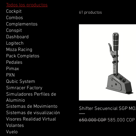
Todos los productos
Cockpit
61 productos
Combos
Complementos
Conspit
Dashboard
Logitech
Moza Racing
Pack Completos
Pedales
Pimax
PXN
Qubic System
Simracer Factory
Simuladores Perfiles de
Aluminio
Sistemas de Movimiento
Vista rápida
Shifter Secuencial SGP M
Sistemas de visualización
Visores Realidad Virtual
Precio
Precio de ofer
650.000 COP
585.000 COP
Volantes
Vuelo