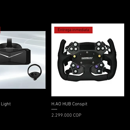
Entrega inmediata
Vista rápida
Vista rápida
 Light
H.AO HUB Conspit
Precio
2.299.000 COP