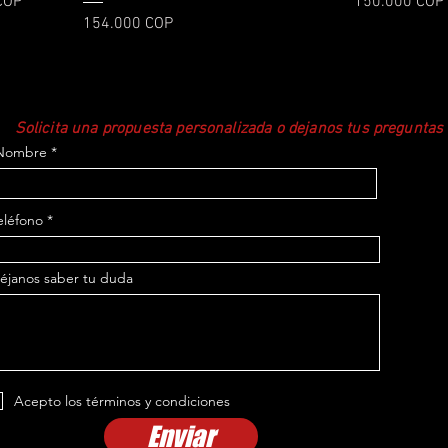
erta
Precio
COP
150.000 COP
Precio
154.000 COP
Solicita una propuesta personalizada o dejanos tus preguntas
Nombre
eléfono
éjanos saber tu duda
Acepto los términos y condiciones
Enviar