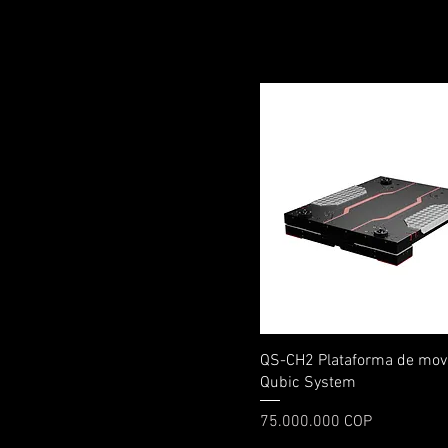
Vista rápida
QS-CH2 Plataforma de mov
Qubic System
Precio
75.000.000 COP