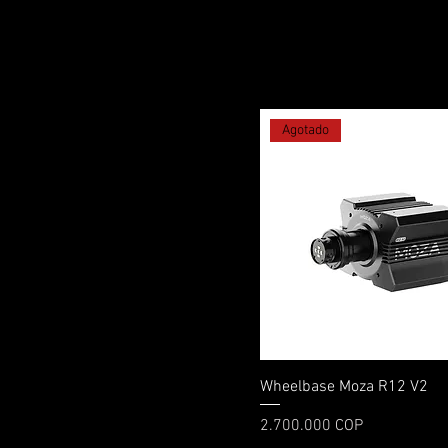
Agotado
Vista rápida
Wheelbase Moza R12 V2
Precio
2.700.000 COP