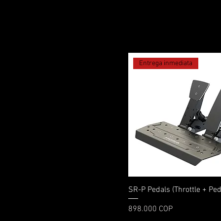
Entrega inmediata
Vista rápida
SR-P Pedals (Throttle + Ped
Precio
898.000 COP