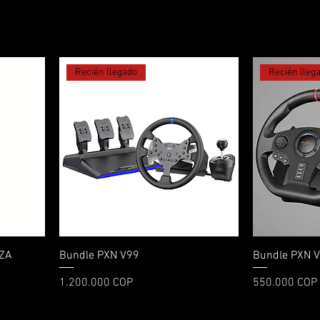
Recién llegado
Recién lleg
Vista rápida
OZA
Bundle PXN V99
Bundle PXN 
ta
Precio
Precio
1.200.000 COP
550.000 COP