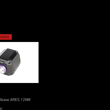
ediata
Vista rápida
elbase ARES 12NM
OP