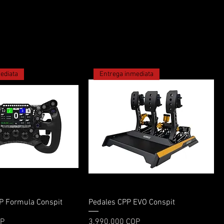
ediata
Entrega inmediata
Vista rápida
Vista rápida
P Formula Conspit
Pedales CPP EVO Conspit
Precio
OP
3.990.000 COP