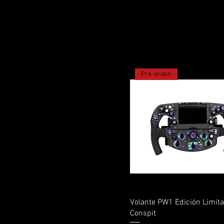
Pre-orden
Vista rápida
Volante PW1 Edición Limit
Conspit