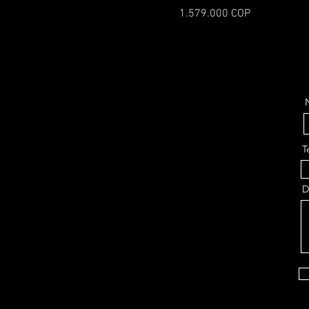
Precio
1.579.000 COP
T
D