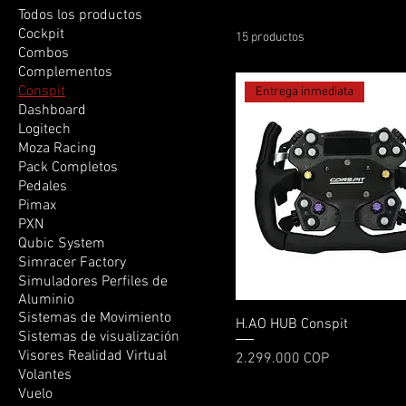
Todos los productos
Cockpit
15 productos
Combos
Complementos
Conspit
Entrega inmediata
Dashboard
Logitech
Moza Racing
Pack Completos
Pedales
Pimax
PXN
Qubic System
Simracer Factory
Simuladores Perfiles de
Aluminio
Sistemas de Movimiento
Vista rápida
H.AO HUB Conspit
Sistemas de visualización
Visores Realidad Virtual
Precio
2.299.000 COP
Volantes
Vuelo