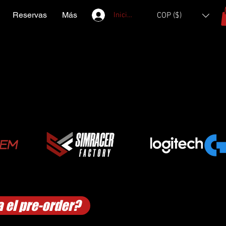
Reservas
Más
Iniciar sesión
COP ($)
 el pre-order?