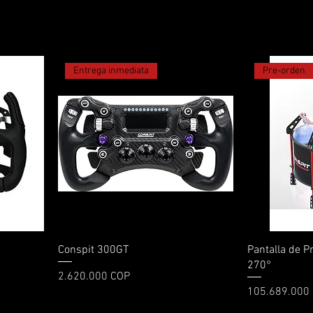
Entrega inmediata
Pre-orden
Vista rápida
Conspit 300GT
Pantalla de 
270°
Precio
2.620.000 COP
Precio
105.689.000