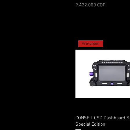
Precio
9.422.000 COP
Pre-orden
Vista rápida
CONSPIT CSD Dashboard 
Special Edition