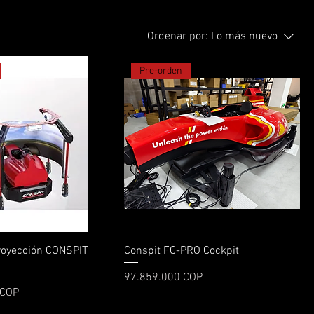
Ordenar por:
Lo más nuevo
Pre-orden
Vista rápida
Vista rápida
Proyección CONSPIT
Conspit FC-PRO Cockpit
Precio
97.859.000 COP
 COP