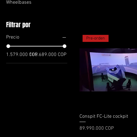
Wheelbases
Filtrar por
Precio
Pre-orden
1.579.000 COP
105.689.000 COP
Vista rápida
Conspit FC-Lite cockpit
Precio
89.990.000 COP