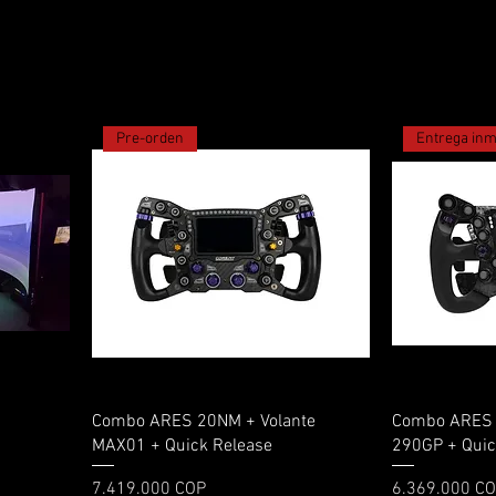
Pre-orden
Entrega inm
Vista rápida
Combo ARES 20NM + Volante
Combo ARES 
MAX01 + Quick Release
290GP + Quic
Precio
Precio
7.419.000 COP
6.369.000 C