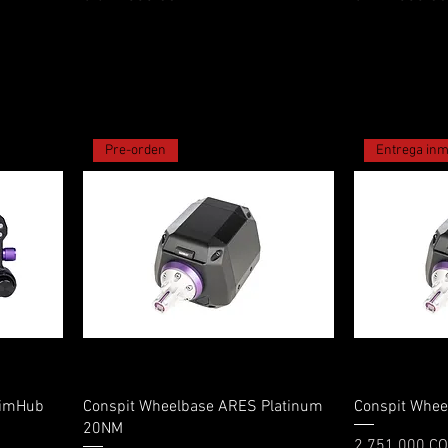
Pre-orden
Entrega inm
Vista rápida
SimHub
Conspit Wheelbase ARES Platinum
Conspit Whe
20NM
Precio
2.751.000 C