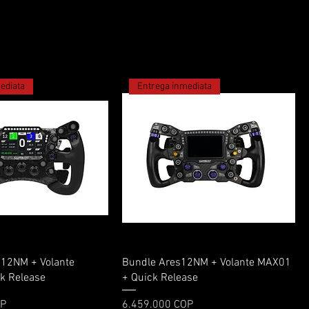
ediata
Entrega inmediata
Vista rápida
Vista rápida
12NM + Volante
Bundle Ares12NM + Volante MAX01
k Release
+ Quick Release
Precio
OP
6.459.000 COP