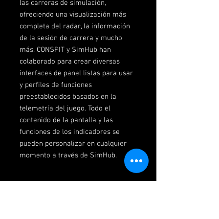
las carreras de simulación,
ofreciendo una visualización más
completa del radar, la información
de la sesión de carrera y mucho
más. CONSPIT y SimHub han
colaborado para crear diversas
interfaces de panel listas para usar
y perfiles de funciones
preestablecidos basados ​​en la
telemetría del juego. Todo el
contenido de la pantalla y las
funciones de los indicadores se
pueden personalizar en cualquier
momento a través de SimHub.
Características Destacadas
Integración completa con SimHub
Especificaciones Técnicas
CONSPIT mantiene una estrecha