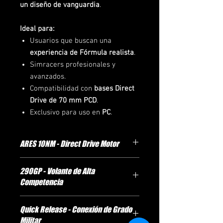
un diseño de vanguardia
.
Ideal para:
Usuarios que buscan una
experiencia de Fórmula realista
.
Simracers profesionales y
avanzados.
Compatibilidad con
bases Direct
Drive de 70 mm PCD
.
Exclusivo para uso en
PC
.
ARES 10NM - Direct Drive Motor
Torque constante de
10 Nm
para una
290GP - Volante de Alta
retroalimentación realista y precisa.
Competencia
Tecnología de transmisión directa
sin retrasos ni holguras.
Diseño ergonómico 3D único,
Carcasa robusta de aluminio, con
Quick Release - Conexión de Grado
inspirado en la
F1 moderna
.
refrigeración eficiente y dimensiones
Militar
Pantalla LCD personalizada de
4.3”
,