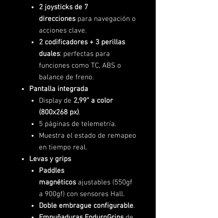
2 joysticks de 7
direcciones
para navegación o
acciones clave.
2 codificadores + 3 perillas
duales
: perfectas para
funciones como TC, ABS o
balance de freno.
Pantalla integrada
Display de
2,99” a color
(800x268 px)
.
5 páginas de telemetría.
Muestra el estado de remapeo
en tiempo real.
Levas y grips
Paddles
magnéticos
ajustables (550gf
a 900gf) con sensores Hall.
Doble embrague configurable
.
Empuñaduras EnduroGrips
de