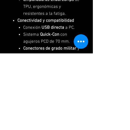
TPU, ergonómicas y
resistentes a la fatiga.
Conectividad y compatibilidad
Conexión
USB directa
a PC.
Sistema
Quick-Con
con
agujeros PCD de 70 mm.
Conectores de grado militar
y
cable con resorte.
Distribuidores oficiales