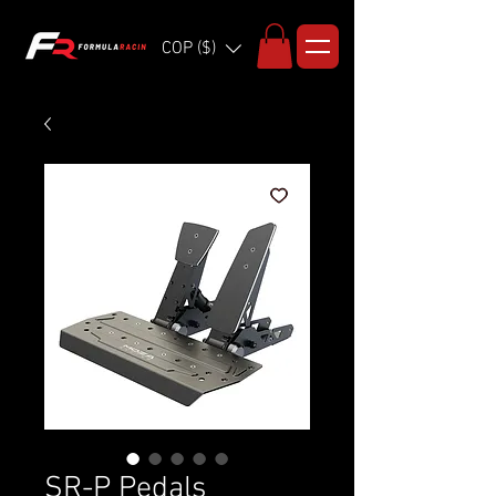
COP ($)
SR-P Pedals