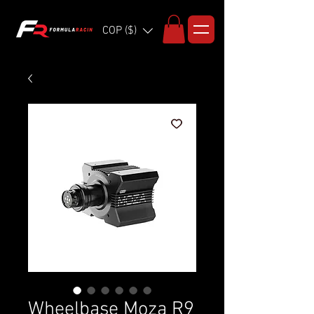
COP ($)
Wheelbase Moza R9