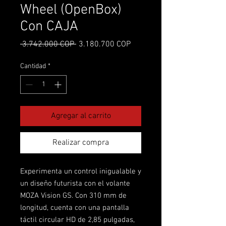
Wheel (OpenBox)
Con CAJA
Precio
Precio de oferta
 3.742.000 COP 
3.180.700 COP
Cantidad
*
Agregar al carrito
Realizar compra
Experimenta un control inigualable y
un diseño futurista con el volante
MOZA Vision GS. Con 310 mm de
longitud, cuenta con una pantalla
táctil circular HD de 2,85 pulgadas,