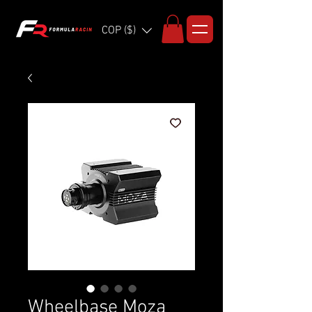
COP ($)
Wheelbase Moza