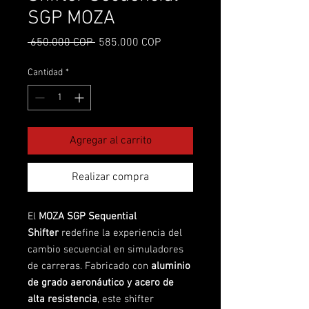
SGP MOZA
Precio
Precio de oferta
 650.000 COP 
585.000 COP
Cantidad
*
Agregar al carrito
Realizar compra
El
MOZA SGP Sequential
Shifter
redefine la experiencia del
cambio secuencial en simuladores
de carreras. Fabricado con
aluminio
de grado aeronáutico y acero de
alta resistencia
, este shifter