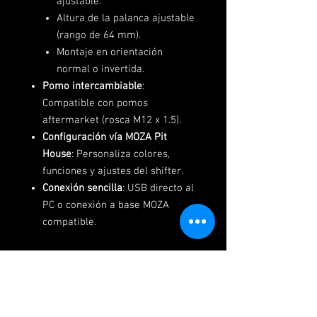
ajustable.
Altura de la palanca ajustable
(rango de 64 mm).
Montaje en orientación
normal o invertida.
Pomo intercambiable
:
Compatible con pomos
aftermarket (rosca M12 x 1.5).
Configuración vía MOZA Pit
House
: Personaliza colores,
funciones y ajustes del shifter.
Conexión sencilla
: USB directo al
PC o conexión a base MOZA
compatible.
El diseño del
MOZA SGP Shifter
ha
sido cuidadosamente estudiado
para replicar la sensación de una
caja secuencial real. Su rebote