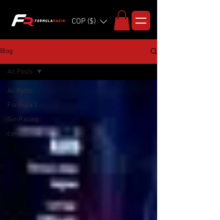
COP ($)
Blog
All Posts
All Posts
Formula 1
SimRacing
conspit