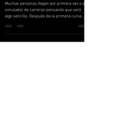
un simulador de carreras
Muchas personas llegan por primera vez a un
simulador de carreras pensando que será
algo sencillo. Después de la primera curva
descubren una verdad interesante: Conducir
rápido no es tan fácil como parece. Los
simuladores profesionales recrean muchos
de los desafíos que enfrentan los pilotos
reales, desde la precisión al frenar hasta el
control del coche en curvas rápidas. Si nunca
has probado uno, estas son algunas de las
cosas que probablemente descubrirás en tu
primera ses