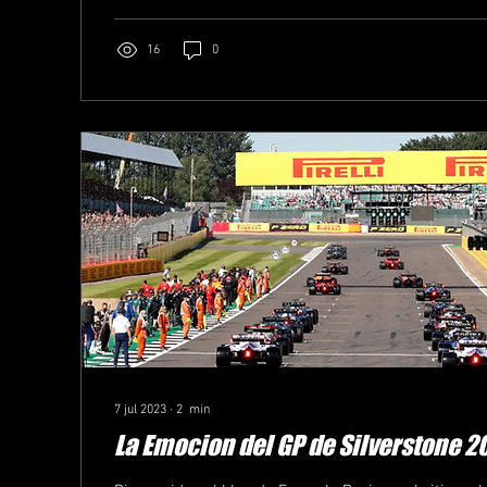
16
0
7 jul 2023
∙
2
min
La Emocion del GP de Silverstone 2