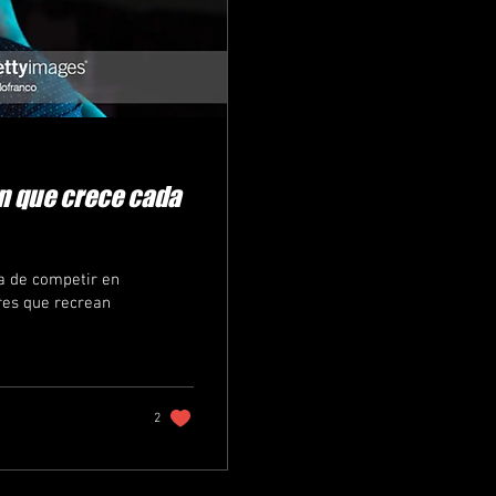
n que crece cada
a de competir en
res que recrean
2