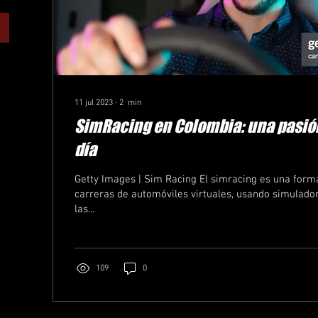
11 jul 2023
∙
2
min
SimRacing en Colombia: una pasió
día
Getty Images | Sim Racing El simracing es una form
carreras de automóviles virtuales, usando simulado
las...
109
0