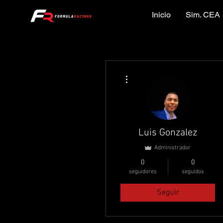
Inicio
Sim. CEA
Más acciones
Luis Gonzalez
Administrador
0
0
seguidores
seguidos
Seguir