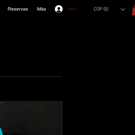
Reservas
Más
Iniciar sesión
COP ($)