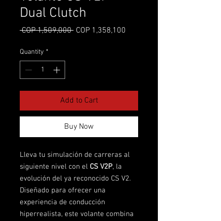
Dual Clutch
Regular Price
Sale Price
 COP 1,509,000 
COP 1,358,100
Quantity
*
Add to Cart
Buy Now
Lleva tu simulación de carreras al
siguiente nivel con el
CS V2P
, la
evolución del ya reconocido CS V2.
Diseñado para ofrecer una
experiencia de conducción
hiperrealista, este volante combina