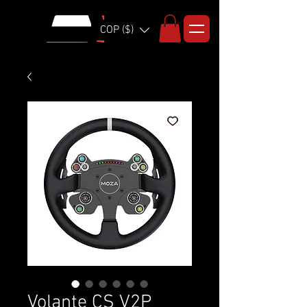
COP ($)
Volante CS V2P