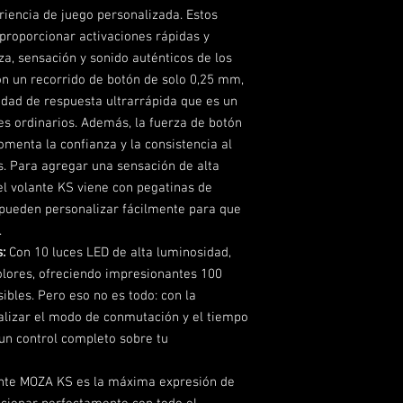
Método de comunica
riencia de juego personalizada. Estos
de cable RJ12/USB
proporcionar activaciones rápidas y
Sensor de levas: Se
za, sensación y sonido auténticos de los
Modos de levas: de
independiente/bot
on un recorrido de botón de solo 0,25 mm,
Modos de knob: Botó
idad de respuesta ultrarrápida que es un
Puerto de expansió
s ordinarios. Además, la fuerza de botón
fomenta la confianza y la consistencia al
s. Para agregar una sensación de alta
 el volante KS viene con pegatinas de
pueden personalizar fácilmente para que
.
:
Con 10 luces LED de alta luminosidad,
olores, ofreciendo impresionantes 100
bles. Pero eso no es todo: con la
alizar el modo de conmutación y el tiempo
un control completo sobre tu
nte MOZA KS es la máxima expresión de