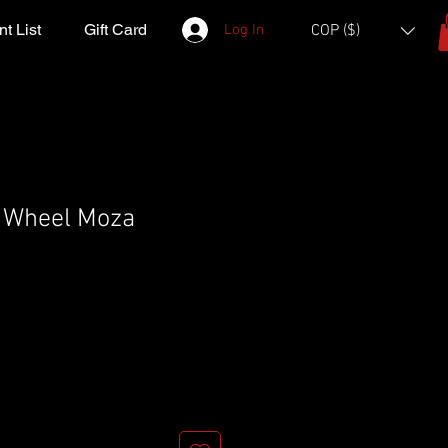
t List
Gift Card
Log In
COP ($)
 Wheel Moza
e