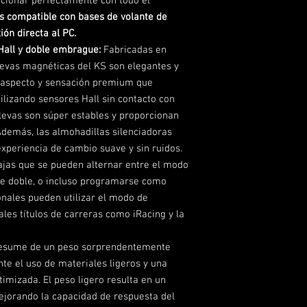
ncionar perfectamente con todo el
s compatible con bases de volante de
ión directa al PC.
Hall y doble embrague:
Fabricadas en
levas magnéticas del KS son elegantes y
 aspecto y sensación premium que
tilizando sensores Hall sin contacto con
levas son súper estables y proporcionan
 Además, las almohadillas silenciadoras
xperiencia de cambio suave y sin ruidos.
jas que se pueden alternar entre el modo
 doble, o incluso programarse como
ionales pueden utilizar el modo de
les títulos de carreras como iRacing y la
resume de un peso sorprendentemente
te el uso de materiales ligeros y una
imizada. El peso ligero resulta en un
jorando la capacidad de respuesta del