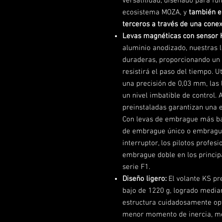
versatilidad, diseñado para fu
ecosistema MOZA, y
también e
terceros a través de una conex
Levas magnéticas con sensor 
aluminio anodizado, nuestras 
duraderas, proporcionando un
resistirá el paso del tiempo. U
una precisión de 0,03 mm, las 
un nivel imbatible de control.
preinstaladas garantizan una e
Con levas de embrague más ba
de embrague único o embrague
interruptor, los pilotos profes
embrague doble en los principa
serie F1.
Diseño ligero:
El volante KS p
bajo de 1220 g, logrado median
estructura cuidadosamente opt
menor momento de inercia, me