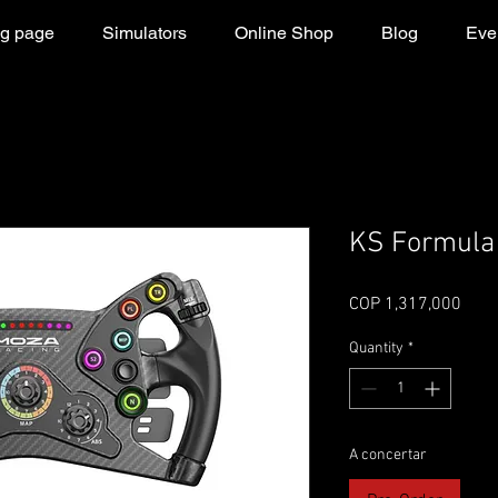
g page
Simulators
Online Shop
Blog
Even
KS Formula
Pric
COP 1,317,000
Quantity
*
A concertar