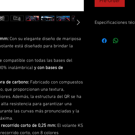
Pre-Order
Especificaciones téc
Diámetro volante:
0 mm:
Con su elegante diseño de mariposa
Compatibilidad: To
olante está diseñado para brindar la
bases de terceros
Material de las lev
Levas magnéticas 
 compatible con todas las bases del
Levas de embrague
00% inalámbrica)
y con bases de
Botones luminosos 
Joysticks (pulsable
ra de carbono:
Fabricado con compuestos
Encoders de pulgar
o, que proporcionan una textura,
Encoders rotativos:
riores. Además, la estructura del QR se ha
LEDs de alta lumino
 alta resistencia para garantizar una
Colores de LED:8
Telemetría intelige
urante las curvas más pronunciadas y la
Ajuste completo de
máxima.
Pit House: Soporta
recorrido corto de 0,25 mm:
El volante KS
Método de liberac
ecorrido corto, con 8 colores