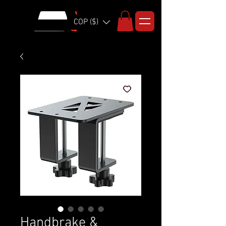
COP ($)
Handbrake &