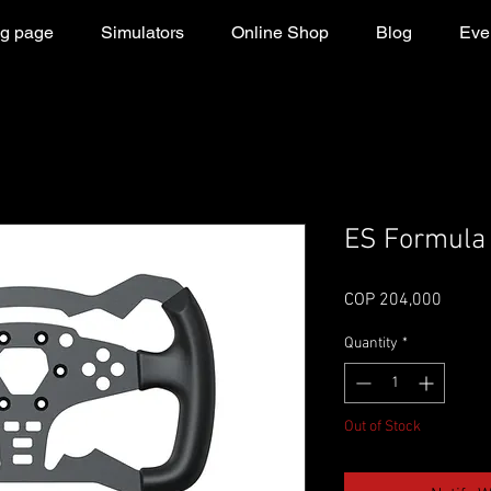
g page
Simulators
Online Shop
Blog
Even
ES Formula
Price
COP 204,000
Quantity
*
Out of Stock