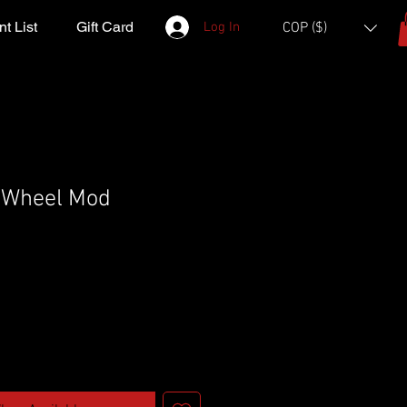
t List
Gift Card
Log In
COP ($)
 Wheel Mod