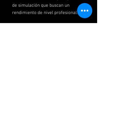
de simulación que buscan un
rendimiento de nivel profesional.
Official Distributor
Follow us
Customer Service