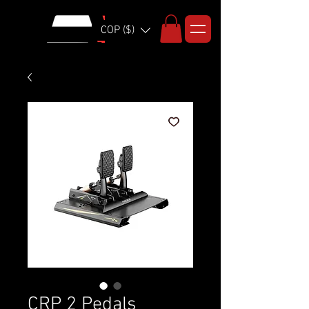
COP ($)
CRP 2 Pedals