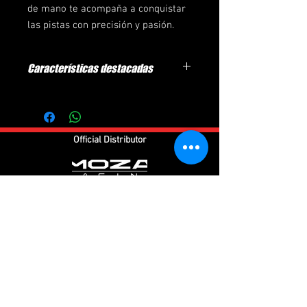
de mano te acompaña a conquistar
las pistas con precisión y pasión.
Características destacadas
Sistema hidráulico CONSPIT de segunda
generación
Incorpora el avanzado sistema
hidráulico patentado de segunda
Official Distributor
generación de CONSPIT, con un
circuito interno de aceite rediseñado
que mejora significativamente la
amortiguación hidráulica.
El uso de un elastómero de alta
especificación junto con una
estructura fija robusta garantiza una
durabilidad excepcional durante un
uso prolongado.
El pistón extendido y la superficie del
cilindro hidráulico, mecanizada con
Follow us