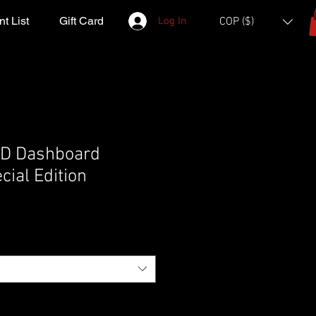
t List
Gift Card
Log In
COP ($)
D Dashboard
ial Edition
e