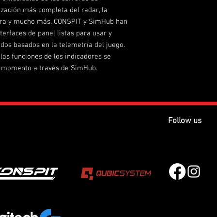
colores vibrantes. El b
ización más completa del radar, la
rápidamente mediante l
Dimensiones
rera y mucho más. CONSPIT y SimHub han
derecha para adaptars
terfaces de panel listas para usar y
el juego.
Material principal
dos basados ​​en la telemetría del juego.
Luces indicadoras fu
RPM, banderas, estado 
 las funciones de los indicadores se
Método de montaje
sesión, radar y más. E
r momento a través de SimHub.
segmentadas de luces i
integrando 31 LEDs pe
configurarse para mos
efectos dinámicos per
Plataforma
en la conducción sin de
Follow us
Experiencia interactiv
Conexión
El CSD ofrece dos juego
una pantalla táctil. L
Cable
ajuste rápido del brill
que la perilla más gra
Software
páginas del tablero. La
páginas auxiliares del 
Carcasa de aleación d
Fabricada en aleación