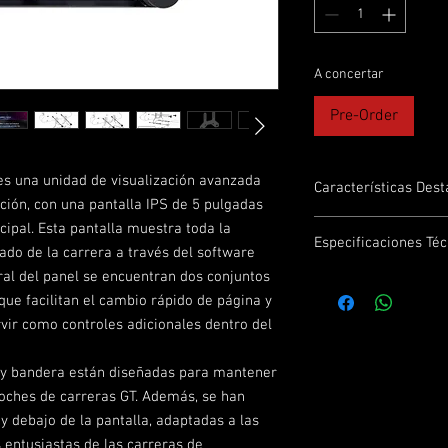
A concertar
Pre-Order
es una unidad de visualización avanzada
Características Des
ción, con una pantalla IPS de 5 pulgadas
Integración completa
cipal. Esta pantalla muestra toda la
Especificaciones Téc
CONSPIT mantiene una
tado de la carrera a través del software
para ampliar continua
eral del panel se encuentran dos conjuntos
Especificaciones
productos. La unidad d
) que facilitan el cambio rápido de página y
un soporte completo d
Especificación
rvir como controles adicionales dentro del
ofreciendo preajustes 
tablero, indicadores d
Pantalla
 y bandera están diseñadas para mantener
Pantalla táctil IPS de 
Cuenta con una pantall
oches de carreras GT. Además, se han
resolución de 854 x 48
 debajo de la pantalla, adaptadas a las
proporciona una visuali
Indicadores
 entusiastas de las carreras de