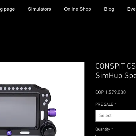
g page
Simulators
Online Shop
Blog
Even
CONSPIT CS
SimHub Spec
Pric
COP 1,579,000
PRE SALE
*
Select
Quantity
*