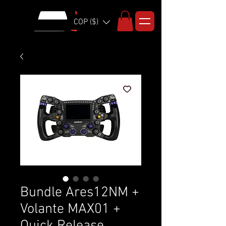
COP ($)
Bundle Ares12NM +
Volante MAX01 +
Quick Release