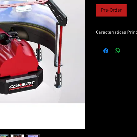
Pre-Order
Características Prin
Característica
Modelo
Diámetro de la panta
Inmersión visual
Tipo de proyectores
Material de la pantal