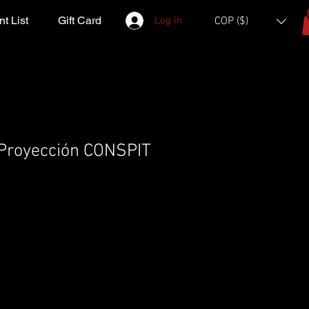
t List
Gift Card
Log In
COP ($)
 Proyección CONSPIT
ice