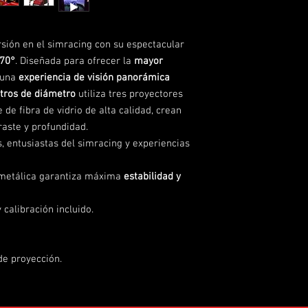
Contraste y saturaci
sión en el simracing con su espectacular
Estructura
70°
. Diseñada para ofrecer la
mayor
 una
experiencia de visión panorámica
Peso total
tros de diámetro
utiliza tres proyectores
de fibra de vidrio de alta calidad, crean
Altura máxima
raste y profundidad.
s, entusiastas del simracing y experiencias
Distancia al suelo
metálica garantiza máxima
estabilidad y
Aplicaciones
 calibración incluido.
Servicio adicional
de proyección.