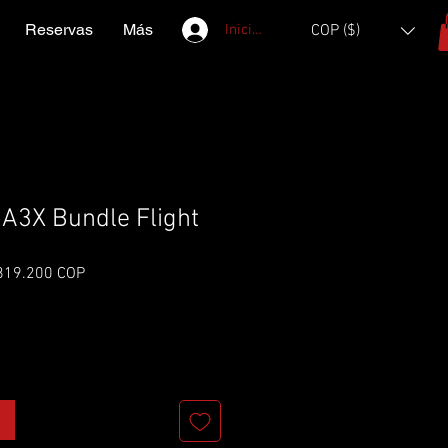
Reservas
Más
Iniciar sesión
COP ($)
A3X Bundle Flight
cio
Precio de oferta
819.200 COP