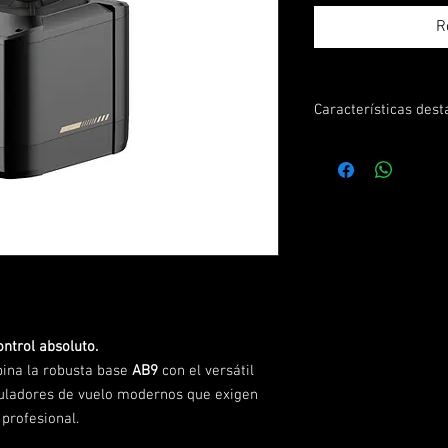
R
Características des
🛩️
Base AB9 Direct Dri
Ofrece sensaciones rea
durante el vuelo. Ideal
comerciales y militare
🕹️
Joystick MA3X estilo
Diseño basado en grip
botones táctiles, múlti
zonas programables par
⚙️
Construcción de ca
Materiales metálicos, 
ontrol absoluto.
ergonómico que garant
na la robusta base
AB9
con el versátil
🔌
Compatibilidad ava
muladores de vuelo modernos que exigen
Funciona perfectament
 profesional.
DCS World, X-Plane y 
🧠
Software MOZA Pit 