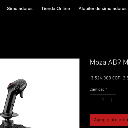
Simuladores
Tienda Online
Alquiler de simuladores
Moza AB9 M
Pre
 3.524.000 COP 
2.
Cantidad
*
Agregar al carrito