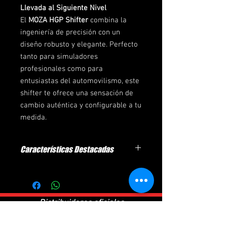
Llevada al Siguiente Nivel
El
MOZA HGP Shifter
combina la
ingeniería de precisión con un
diseño robusto y elegante. Perfecto
tanto para simuladores
profesionales como para
entusiastas del automovilismo, este
shifter te ofrece una sensación de
cambio auténtica y configurable a tu
medida.
Características Destacadas
Construcción Metálica Total
Fabricado mediante mecanizado CNC en
aleación de aluminio grado aeronáutico
anodizado, el HGP Shifter garantiza una
Distribuidores oficiales
estructura
sólida, resistente y duradera
,
ideal para los más exigentes