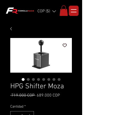
COP ($)
HPG Shifter Moza
Precio
Precio de oferta
 719.000 COP 
689.000 COP
Cantidad
*