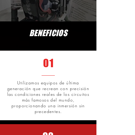
BENEFICIOS
01
Utilizamos equipos de última
generación que recrean con precisión
las condiciones reales de los circuitos
más famosos del mundo,
proporcionando una inmersión sin
precedentes.