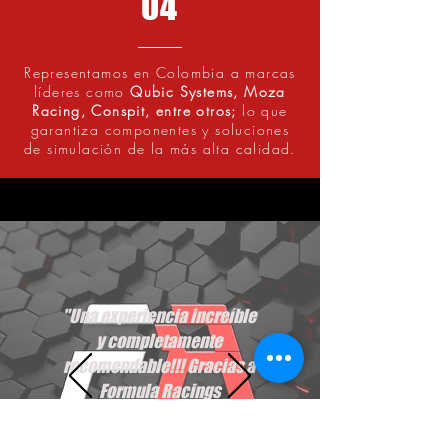
04
Representamos en Colombia a marcas
líderes como
Qubic Systems, Moza
Racing, Conspit, entre otros;
lo que
garantiza componentes y soluciones
de simulación de la más alta calidad.
"Una experiencia increíble
y completamente
recomendable!!! Gracias a
Formula Racings
conseguimos generar
grandes emociones y crear