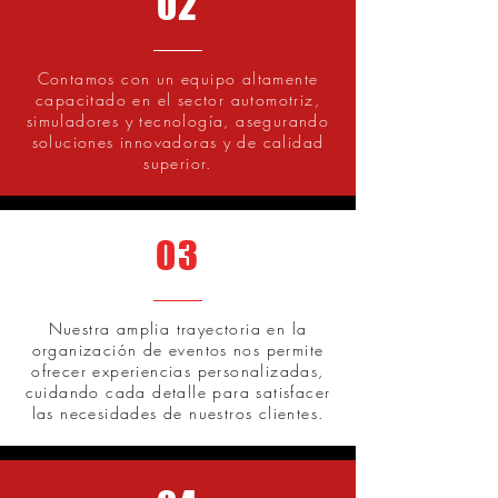
02
Contamos con un equipo altamente
capacitado en el sector automotriz,
simuladores y tecnología, asegurando
soluciones innovadoras y de calidad
superior.
03
Nuestra amplia trayectoria en la
organización de eventos nos permite
ofrecer experiencias personalizadas,
cuidando cada detalle para satisfacer
las necesidades de nuestros clientes.