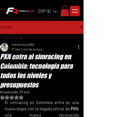
COP ($)
Entrada
All Posts
mecatronica2002
All Posts
27 ene
2 min de lectura
PXN entra al simracing en
Formula 1
Colombia: tecnología para
SimRacing
conspit
todos los niveles y
presupuestos
Actualizado:
29 ene
Obtuvo NaN de 5 estrellas.
El simracing en Colombia entra en una 
nueva etapa con la llegada oficial de 
PXN
, 
una marca reconocida 